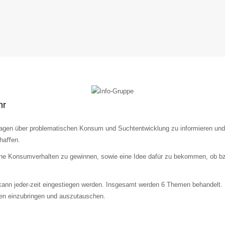
hr
agen über problematischen Konsum und Suchtentwicklung zu informieren und 
chaﬀen.
gene Konsumverhalten zu gewinnen, sowie eine Idee dafür zu bekommen, ob bzw
 kann jeder-zeit eingestiegen werden. Insgesamt werden 6 Themen behandelt. 
gen einzubringen und auszutauschen.