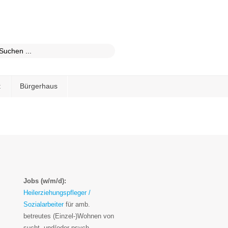
t
Bürgerhaus
Jobs (w/m/d):
Heilerziehungspfleger /
Sozialarbeiter
für amb.
betreutes (Einzel-)Wohnen von
sucht- und/oder psych.