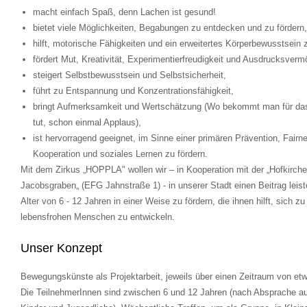
macht einfach Spaß, denn Lachen ist gesund!
bietet viele Möglichkeiten, Begabungen zu entdecken und zu fördern,
hilft, motorische Fähigkeiten und ein erweitertes Körperbewusstsein 
fördert Mut, Kreativität, Experimentierfreudigkeit und Ausdrucksverm
steigert Selbstbewusstsein und Selbstsicherheit,
führt zu Entspannung und Konzentrationsfähigkeit,
bringt Aufmerksamkeit und Wertschätzung (Wo bekommt man für da
tut, schon einmal Applaus),
ist hervorragend geeignet, im Sinne einer primären Prävention, Fairn
Kooperation und soziales Lernen zu fördern.
Mit dem Zirkus „HOPPLA" wollen wir – in Kooperation mit der „Hofkirch
Jacobsgraben„ (EFG Jahnstraße 1) - in unserer Stadt einen Beitrag leist
Alter von 6 - 12 Jahren in einer Weise zu fördern, die ihnen hilft, sich z
lebensfrohen Menschen zu entwickeln.
Unser Konzept
Bewegungskünste als Projektarbeit, jeweils über einen Zeitraum von et
Die TeilnehmerInnen sind zwischen 6 und 12 Jahren (nach Absprache a