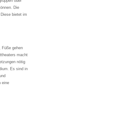
gruppen oder
können. Die
 Diese bietet im
, Füße gehen
httheaters macht
etzungen nötig
dium. Es sind in
 und
n eine