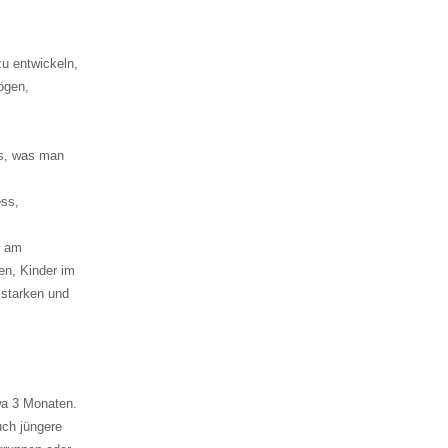
zu entwickeln,
ögen,
s, was man
ess,
e am
en, Kinder im
u starken und
wa 3 Monaten.
uch jüngere