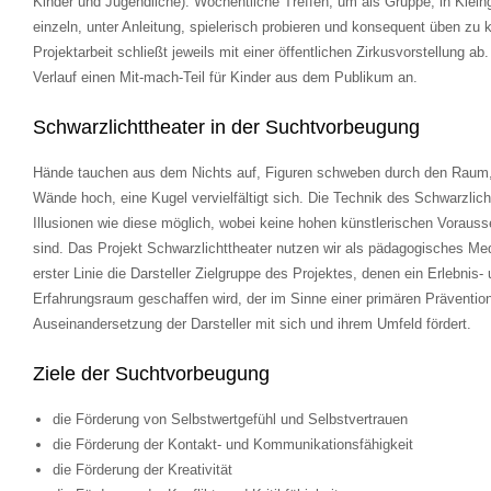
Kinder und Jugendliche). Wöchentliche Treffen, um als Gruppe, in Klein
einzeln, unter Anleitung, spielerisch probieren und konsequent üben zu 
Projektarbeit schließt jeweils mit einer öffentlichen Zirkusvorstellung ab.
Verlauf einen Mit-mach-Teil für Kinder aus dem Publikum an.
Schwarzlichttheater in der Suchtvorbeugung
Hände tauchen aus dem Nichts auf, Figuren schweben durch den Raum
Wände hoch, eine Kugel vervielfältigt sich. Die Technik des Schwarzlic
Illusionen wie diese möglich, wobei keine hohen künstlerischen Vorauss
sind. Das Projekt Schwarzlichttheater nutzen wir als pädagogisches Me
erster Linie die Darsteller Zielgruppe des Projektes, denen ein Erlebnis-
Erfahrungsraum geschaffen wird, der im Sinne einer primären Präventio
Auseinandersetzung der Darsteller mit sich und ihrem Umfeld fördert.
Ziele der Suchtvorbeugung
die Förderung von Selbstwertgefühl und Selbstvertrauen
die Förderung der Kontakt- und Kommunikationsfähigkeit
die Förderung der Kreativität